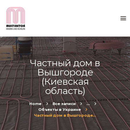
HOME
О КОМПАНИИ
ТЕПЛЫЙ ПОЛ
Частный дом в
МОНТАЖ
Вышгороде
ИНФОРМАЦИЯ
(Киевская
область)
Home
Все записи
...
Объекты в Украине
Частный дом в Вышгороде...