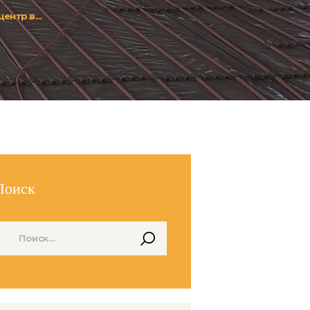
ентр в...
Поиск
айти: