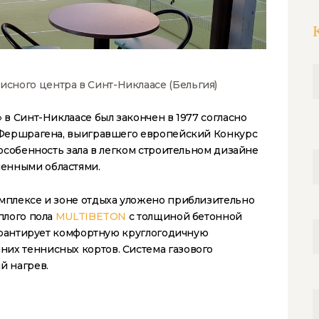
сного центра в Синт-Никлаасе (Бельгия)
в Синт-Никлаасе был закончен в 1977 согласно
 Фершрагена, выигравшего европейский Конкурс
особенность зала в легком строительном дизайне
ленными областями.
мплексе и зоне отдыха уложено приблизительно
плого пола
MULTIBETON
с толщиной бетонной
гарантирует комфортную круглогодичную
них теннисных кортов. Система газового
й нагрев.