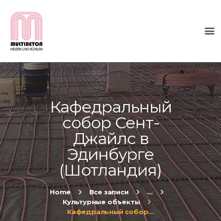
HOME
О КОМПАНИИ
ТЕПЛЫЙ ПОЛ
Кафедральный
МОНТАЖ
собор Сент-
ИНФОРМАЦИЯ
Джайлс в
Эдинбурге
(Шотландия)
Home
Все записи
...
Культурные объекты
Кафедральный собор...