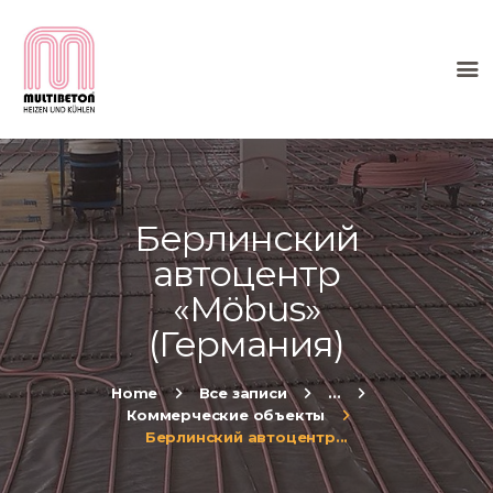
HOME
О КОМПАНИИ
ТЕПЛЫЙ ПОЛ
Берлинский
МОНТАЖ
автоцентр
ИНФОРМАЦИЯ
«Möbus»
(Германия)
Home
Все записи
...
Коммерческие объекты
Берлинский автоцентр...